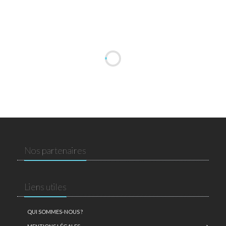
Nos partenaires
Liens utiles
QUI SOMMES-NOUS ?