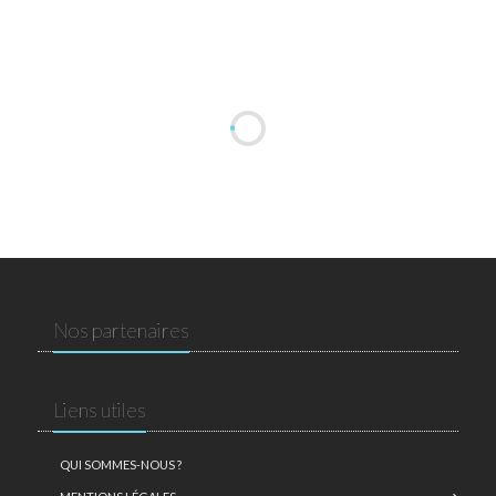
Nos partenaires
Liens utiles
QUI SOMMES-NOUS ?