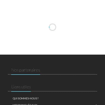
Nos partenaires
Liens utiles
QUI SOMMES-NOUS ?