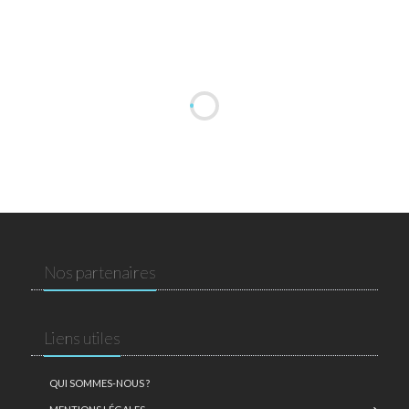
Nos partenaires
Liens utiles
QUI SOMMES-NOUS ?