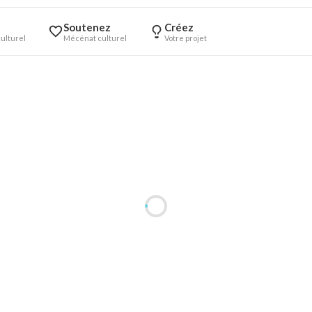
Soutenez
Créez
ulturel
Mécénat culturel
Votre projet