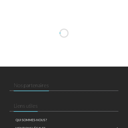
Nos partenaires
Liens utiles
QUI SOMMES-NOUS ?