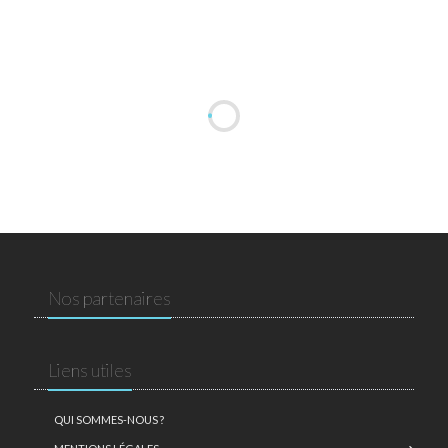
Nos partenaires
Liens utiles
QUI SOMMES-NOUS ?