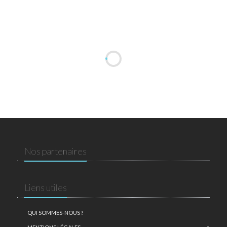
Nos partenaires
Liens utiles
QUI SOMMES-NOUS ?