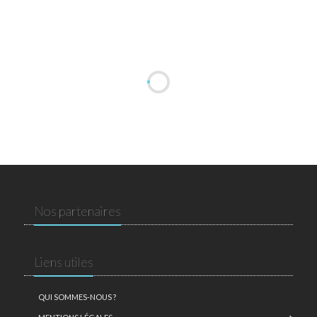
Nos partenaires
Liens utiles
QUI SOMMES-NOUS ?