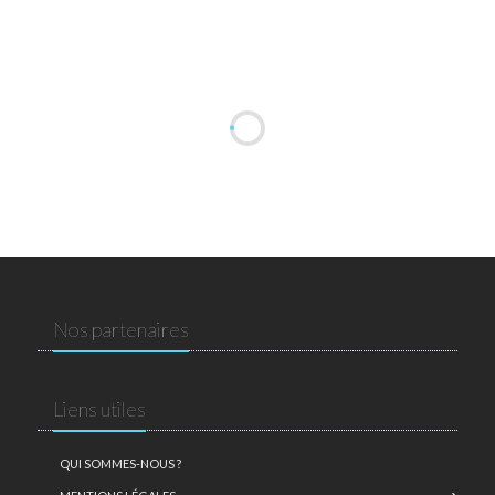
Nos partenaires
Liens utiles
QUI SOMMES-NOUS ?