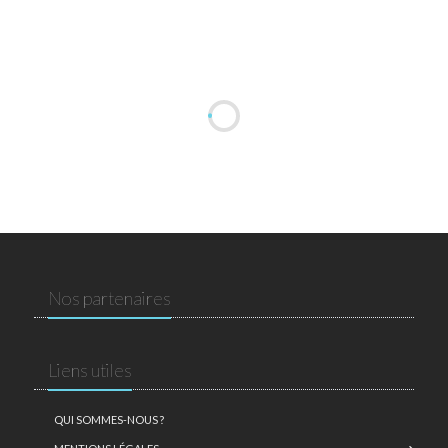
Nos partenaires
Liens utiles
QUI SOMMES-NOUS ?