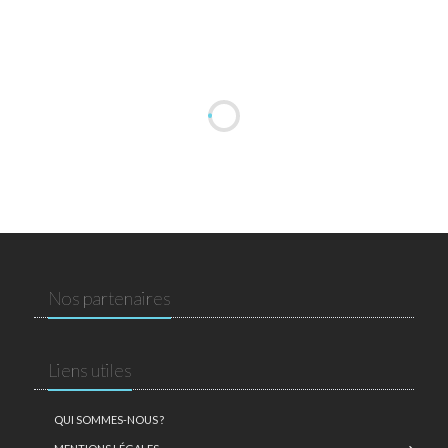
Nos partenaires
Liens utiles
QUI SOMMES-NOUS ?