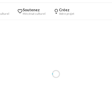
Soutenez
Créez
ulturel
Mécénat culturel
Votre projet