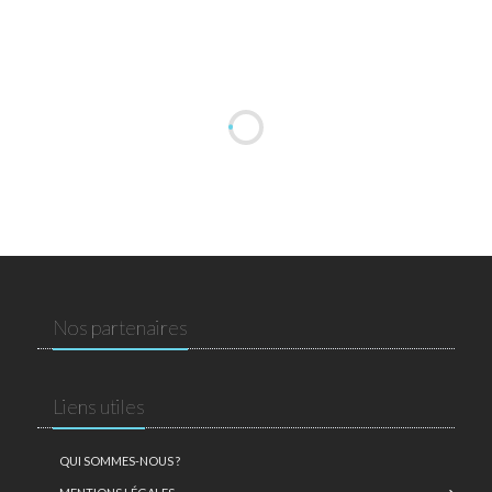
Nos partenaires
Liens utiles
QUI SOMMES-NOUS ?