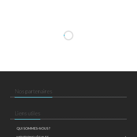
Nos partenaires
Liens utiles
QUI SOMMES-NOUS ?