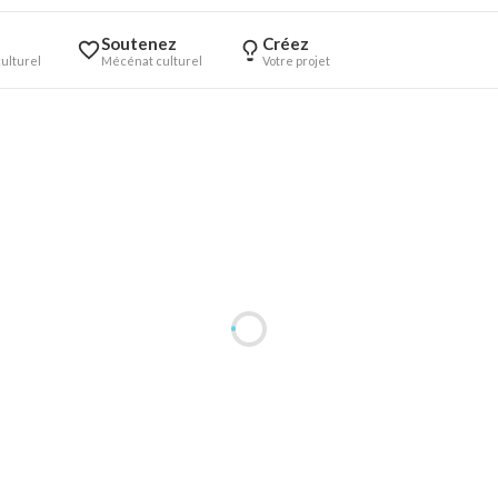
Soutenez
Créez
ulturel
Mécénat culturel
Votre projet