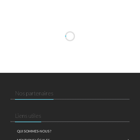
Nos partenaires
Liens utiles
QUI SOMMES-NOUS ?