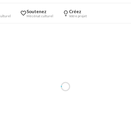
Soutenez
Créez
ulturel
Mécénat culturel
Votre projet