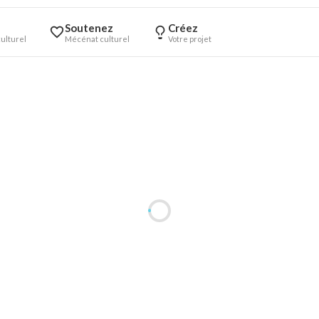
Soutenez
Créez
ulturel
Mécénat culturel
Votre projet