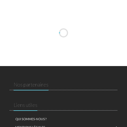
Nos partenaires
Liens utiles
QUI SOMMES-NOUS ?