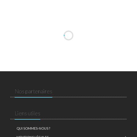
Nos partenaires
Liens utiles
QUI SOMMES-NOUS ?