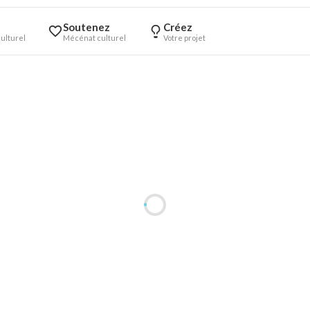
Soutenez
Créez
ulturel
Mécénat culturel
Votre projet