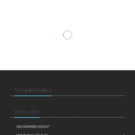
Nos partenaires
Liens utiles
QUI SOMMES-NOUS ?