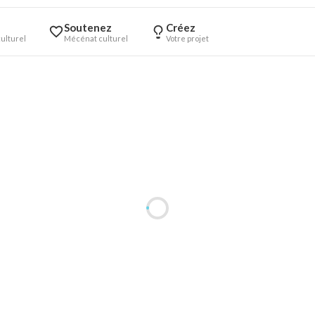
Soutenez
Créez
ulturel
Mécénat culturel
Votre projet