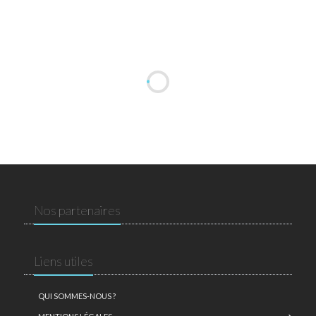
Nos partenaires
Liens utiles
QUI SOMMES-NOUS ?