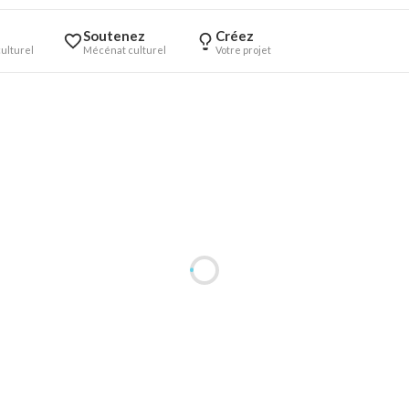
Soutenez
Créez
ulturel
Mécénat culturel
Votre projet