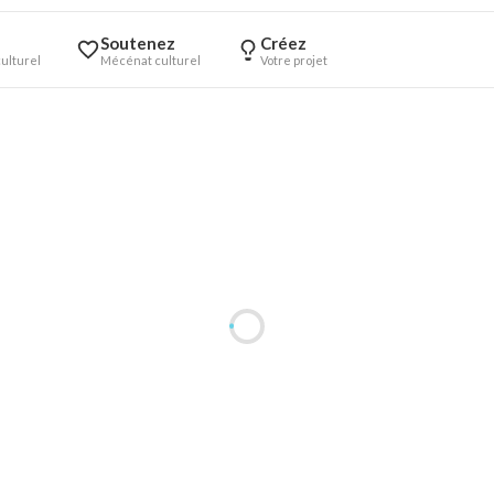
Soutenez
Créez
ulturel
Mécénat culturel
Votre projet