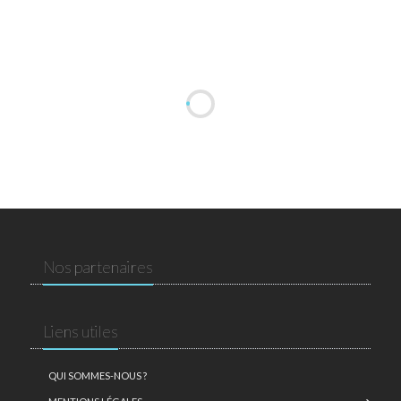
Nos partenaires
Liens utiles
QUI SOMMES-NOUS ?