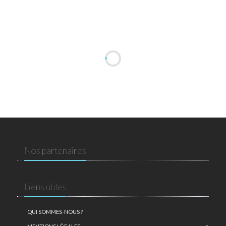
Nos partenaires
Liens utiles
QUI SOMMES-NOUS ?