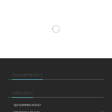
Nos partenaires
Liens utiles
QUI SOMMES-NOUS ?