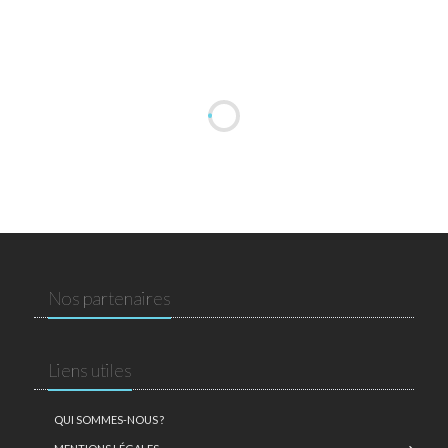
Nos partenaires
Liens utiles
QUI SOMMES-NOUS ?