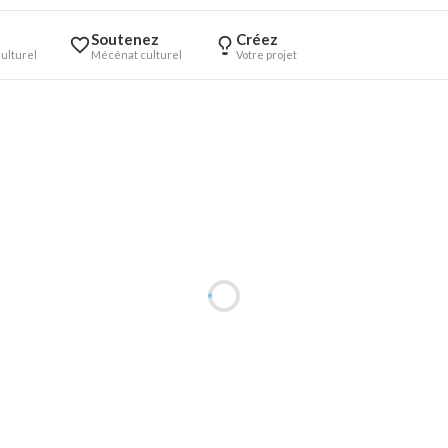
Soutenez
Créez
ulturel
Mécénat culturel
Votre projet