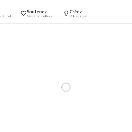
Soutenez
Créez
ulturel
Mécénat culturel
Votre projet