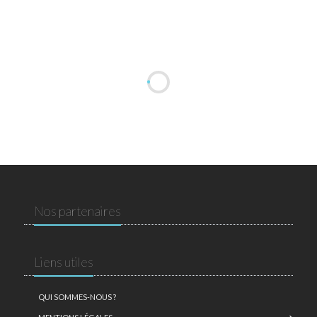
Nos partenaires
Liens utiles
QUI SOMMES-NOUS ?