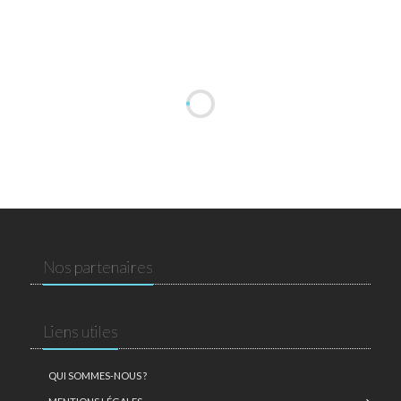
Nos partenaires
Liens utiles
QUI SOMMES-NOUS ?