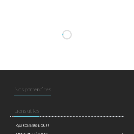
Nos partenaires
Liens utiles
QUI SOMMES-NOUS ?