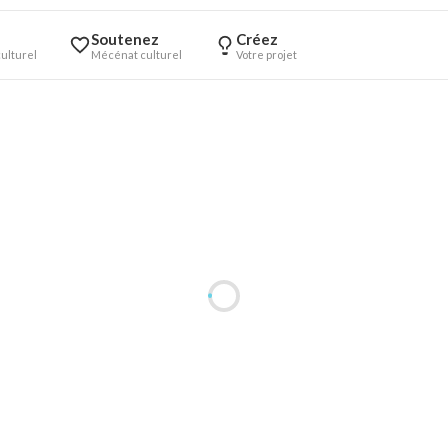
Soutenez
Créez
ulturel
Mécénat culturel
Votre projet