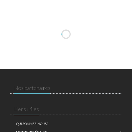
Nos partenaires
Liens utiles
QUI SOMMES-NOUS ?