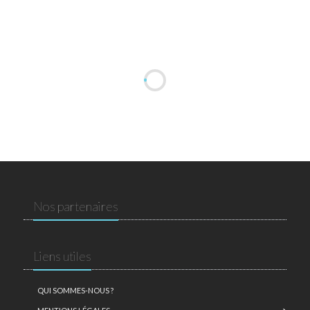
Nos partenaires
Liens utiles
QUI SOMMES-NOUS ?