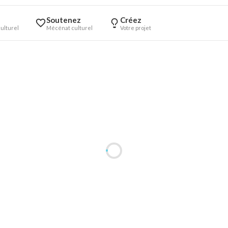
Soutenez
Créez
ulturel
Mécénat culturel
Votre projet