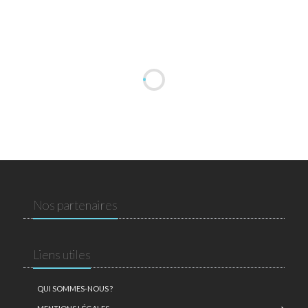
Nos partenaires
Liens utiles
QUI SOMMES-NOUS ?