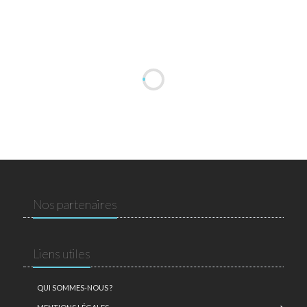
Nos partenaires
Liens utiles
QUI SOMMES-NOUS ?