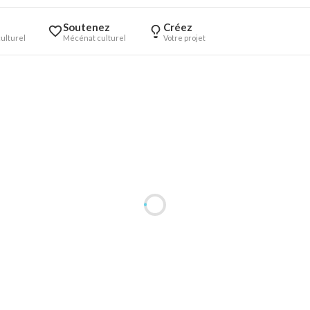
Soutenez
Créez
ulturel
Mécénat culturel
Votre projet