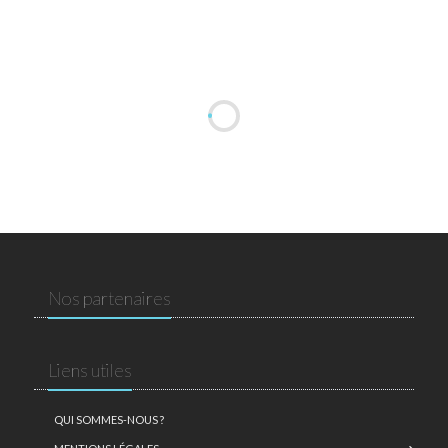
Nos partenaires
Liens utiles
QUI SOMMES-NOUS ?