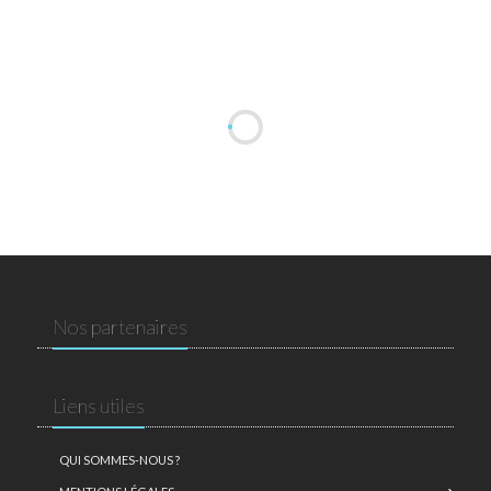
Nos partenaires
Liens utiles
QUI SOMMES-NOUS ?