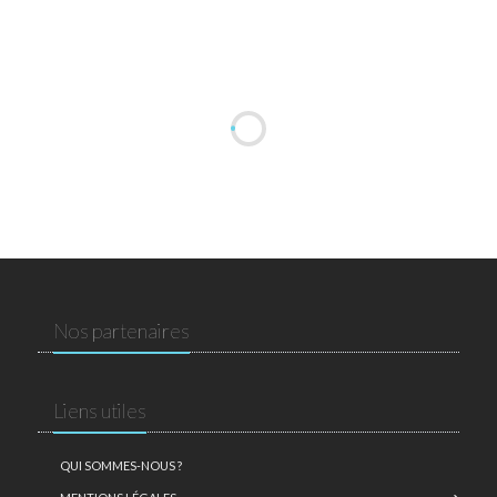
Nos partenaires
Liens utiles
QUI SOMMES-NOUS ?