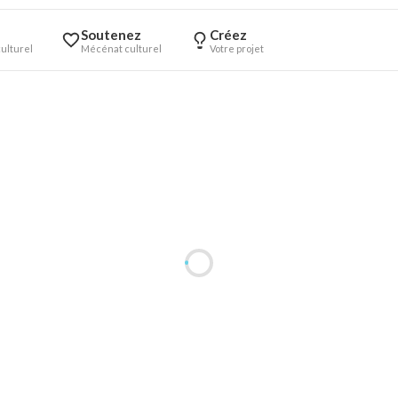
Soutenez
Créez
ulturel
Mécénat culturel
Votre projet