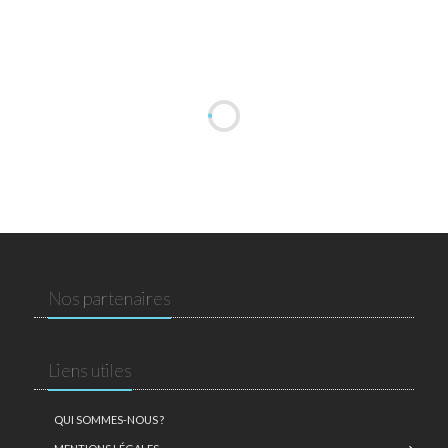
Nos partenaires
Liens utiles
QUI SOMMES-NOUS ?