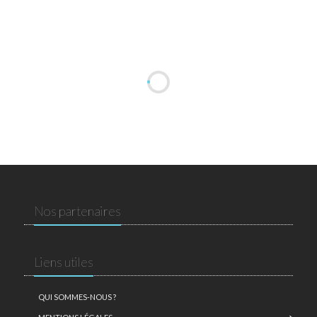
Nos partenaires
Liens utiles
QUI SOMMES-NOUS ?