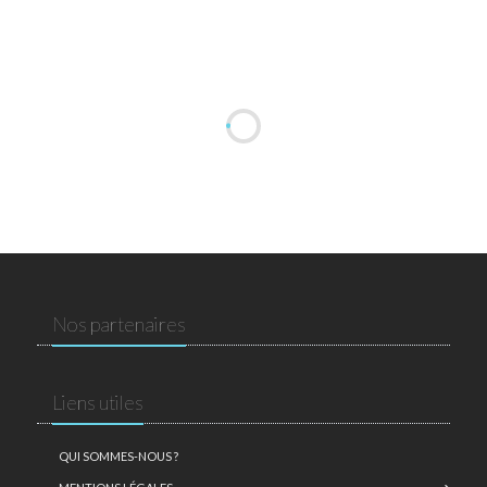
Nos partenaires
Liens utiles
QUI SOMMES-NOUS ?